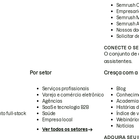
Semrush 
Empresari
Semrush 
Semrush A
Nossos da
Solicitar 
CONECTE O SE
O conjunto de 
assistentes.
Por setor
Cresça com a
Serviços profissionais
Blog
Varejo e comércio eletrônico
Conhecim
Agências
Academia
SaaS e tecnologia B2B
Histórias 
to full-stack
Saúde
Índice de v
Empresa local
Webinário
Notícias
Ver todos os setores
ADQUIRA SEU