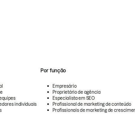
Por função
al
Empresário
te
Proprietário de agência
equipes
Especialista em SEO
dores individuais
Profissional de marketing de conteúdo
s
Profissionais de marketing de crescimen