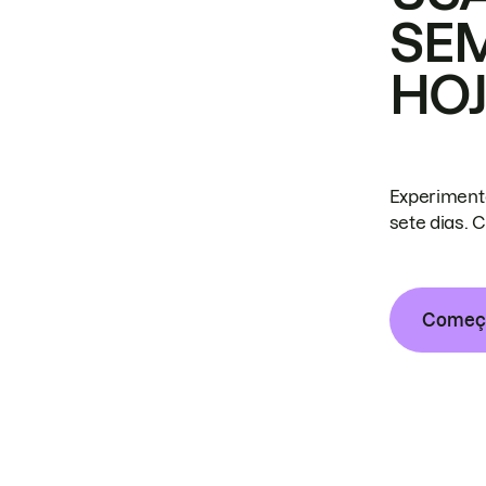
SE
HO
Experiment
sete dias. 
Começa