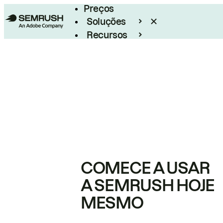
Preços
Soluções
Recursos
Empresarial
COMECE A USAR
A SEMRUSH HOJE
MESMO