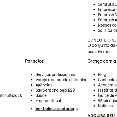
Semrush 
Empresari
Semrush 
Semrush A
Nossos da
Solicitar 
CONECTE O SE
O conjunto de 
assistentes.
Por setor
Cresça com a
Serviços profissionais
Blog
Varejo e comércio eletrônico
Conhecim
Agências
Academia
SaaS e tecnologia B2B
Histórias 
to full-stack
Saúde
Índice de v
Empresa local
Webinário
Notícias
Ver todos os setores
ADQUIRA SEU