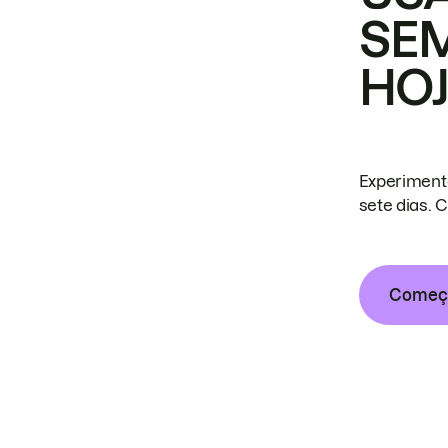
SE
HO
Experiment
sete dias. 
Começa