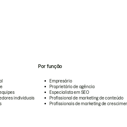
Por função
al
Empresário
te
Proprietário de agência
equipes
Especialista em SEO
dores individuais
Profissional de marketing de conteúdo
s
Profissionais de marketing de crescimen