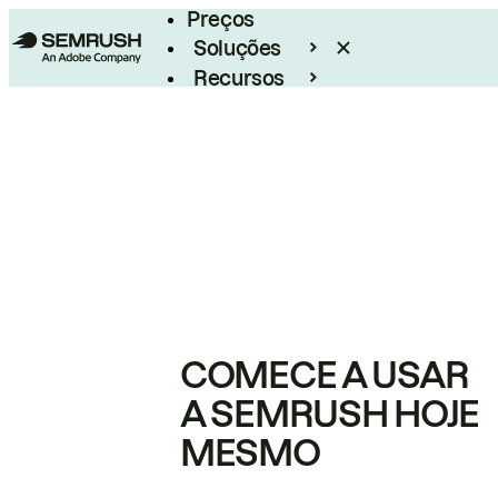
Preços
Soluções
Recursos
Empresarial
COMECE A USAR
A SEMRUSH HOJE
MESMO