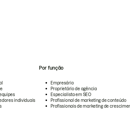
Por função
al
Empresário
te
Proprietário de agência
equipes
Especialista em SEO
dores individuais
Profissional de marketing de conteúdo
s
Profissionais de marketing de crescimen