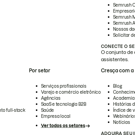
Semrush 
Empresari
Semrush 
Semrush A
Nossos da
Solicitar 
CONECTE O SE
O conjunto de 
assistentes.
Por setor
Cresça com a
Serviços profissionais
Blog
Varejo e comércio eletrônico
Conhecim
Agências
Academia
SaaS e tecnologia B2B
Histórias 
to full-stack
Saúde
Índice de v
Empresa local
Webinário
Notícias
Ver todos os setores
ADQUIRA SEU