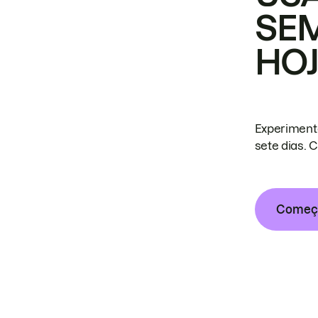
SE
HO
Experiment
sete dias. 
Começa