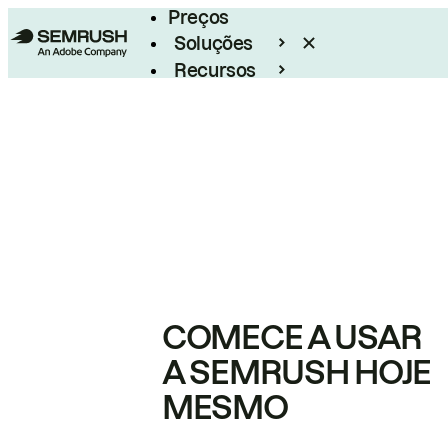
Preços
Soluções
Recursos
Empresarial
COMECE A USAR
A SEMRUSH HOJE
MESMO