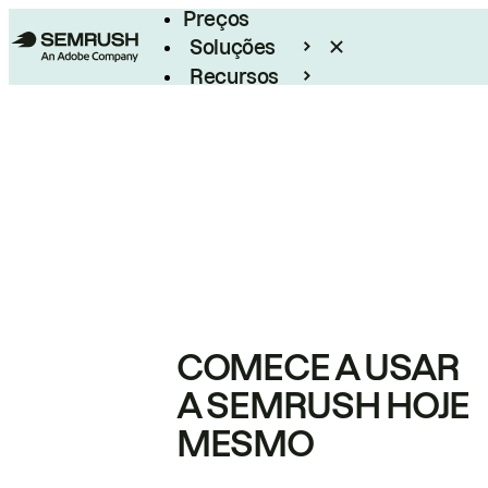
Preços
Soluções
Recursos
Empresarial
COMECE A USAR
A SEMRUSH HOJE
MESMO