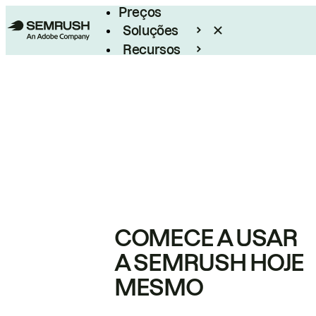
Preços
Soluções
Recursos
Empresarial
COMECE A USAR
A SEMRUSH HOJE
MESMO