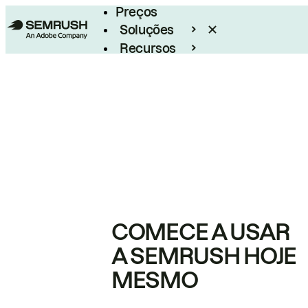
Preços
Soluções
Recursos
Empresarial
COMECE A USAR
A SEMRUSH HOJE
MESMO