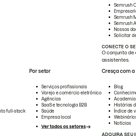
Semrush 
Empresari
Semrush 
Semrush A
Nossos da
Solicitar 
CONECTE O SE
O conjunto de 
assistentes.
Por setor
Cresça com a
Serviços profissionais
Blog
Varejo e comércio eletrônico
Conhecim
Agências
Academia
SaaS e tecnologia B2B
Histórias 
to full-stack
Saúde
Índice de v
Empresa local
Webinário
Notícias
Ver todos os setores
ADQUIRA SEU