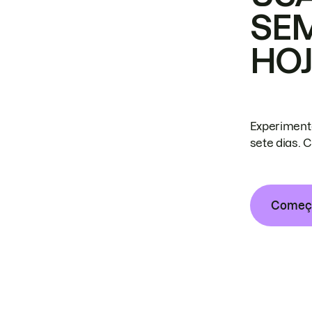
SE
HO
Experiment
sete dias. 
Começa