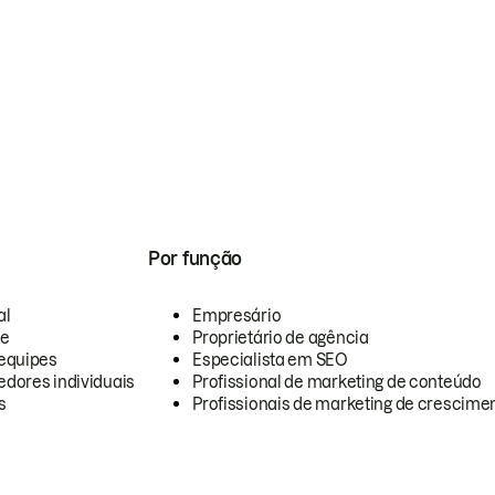
Por função
al
Empresário
te
Proprietário de agência
equipes
Especialista em SEO
dores individuais
Profissional de marketing de conteúdo
s
Profissionais de marketing de crescimen