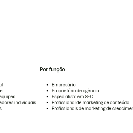
Por função
al
Empresário
te
Proprietário de agência
equipes
Especialista em SEO
dores individuais
Profissional de marketing de conteúdo
s
Profissionais de marketing de crescimen