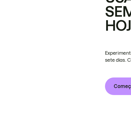
SE
HO
Experiment
sete dias. 
Começa