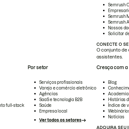
Semrush 
Empresari
Semrush 
Semrush A
Nossos da
Solicitar 
CONECTE O SE
O conjunto de 
assistentes.
Por setor
Cresça com a
Serviços profissionais
Blog
Varejo e comércio eletrônico
Conhecim
Agências
Academia
SaaS e tecnologia B2B
Histórias 
to full-stack
Saúde
Índice de v
Empresa local
Webinário
Notícias
Ver todos os setores
ADQUIRA SEU