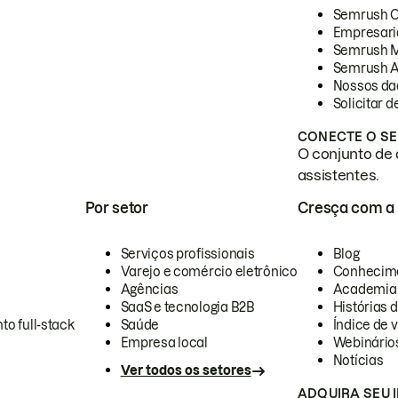
Semrush 
Empresari
Semrush 
Semrush A
Nossos da
Solicitar 
CONECTE O SE
O conjunto de 
assistentes.
Por setor
Cresça com a
Serviços profissionais
Blog
Varejo e comércio eletrônico
Conhecim
Agências
Academia
SaaS e tecnologia B2B
Histórias 
to full-stack
Saúde
Índice de v
Empresa local
Webinário
Notícias
Ver todos os setores
ADQUIRA SEU