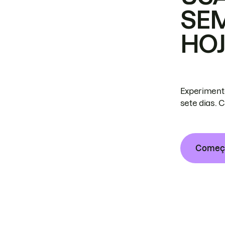
SE
HO
Experiment
sete dias. 
Começa