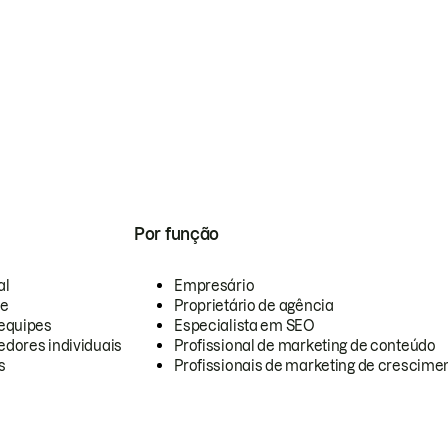
Por função
al
Empresário
te
Proprietário de agência
equipes
Especialista em SEO
dores individuais
Profissional de marketing de conteúdo
s
Profissionais de marketing de crescimen