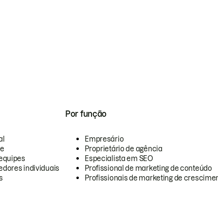
Por função
al
Empresário
te
Proprietário de agência
equipes
Especialista em SEO
dores individuais
Profissional de marketing de conteúdo
s
Profissionais de marketing de crescimen