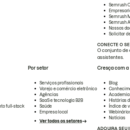
Semrush 
Empresari
Semrush 
Semrush A
Nossos da
Solicitar 
CONECTE O SE
O conjunto de 
assistentes.
Por setor
Cresça com a
Serviços profissionais
Blog
Varejo e comércio eletrônico
Conhecim
Agências
Academia
SaaS e tecnologia B2B
Histórias 
to full-stack
Saúde
Índice de v
Empresa local
Webinário
Notícias
Ver todos os setores
ADQUIRA SEU