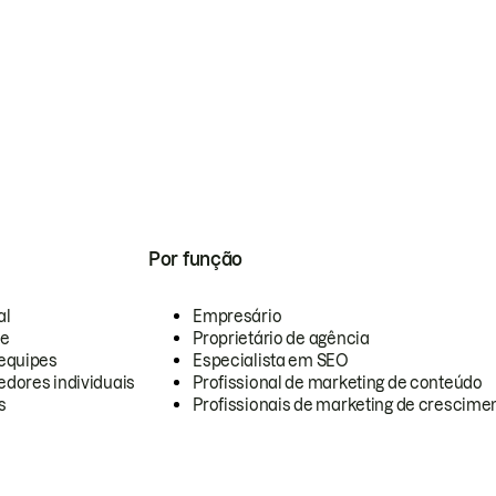
Por função
al
Empresário
te
Proprietário de agência
equipes
Especialista em SEO
dores individuais
Profissional de marketing de conteúdo
s
Profissionais de marketing de crescimen