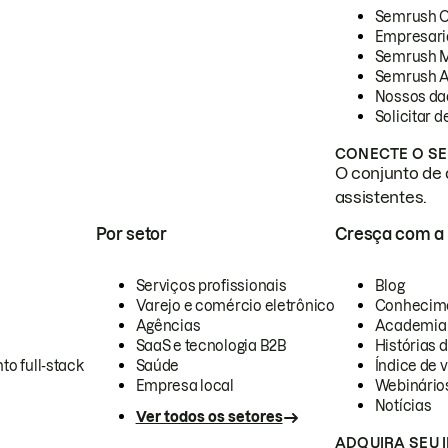
Semrush 
Empresari
Semrush 
Semrush A
Nossos da
Solicitar 
CONECTE O SE
O conjunto de 
assistentes.
Por setor
Cresça com a
Serviços profissionais
Blog
Varejo e comércio eletrônico
Conhecim
Agências
Academia
SaaS e tecnologia B2B
Histórias 
to full-stack
Saúde
Índice de v
Empresa local
Webinário
Notícias
Ver todos os setores
ADQUIRA SEU