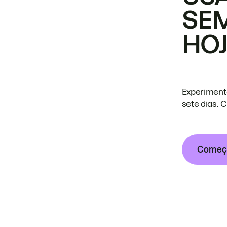
SE
HO
Experiment
sete dias. 
Começa