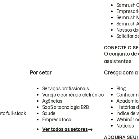
Semrush 
Empresari
Semrush 
Semrush A
Nossos da
Solicitar 
CONECTE O SE
O conjunto de 
assistentes.
Por setor
Cresça com a
Serviços profissionais
Blog
Varejo e comércio eletrônico
Conhecim
Agências
Academia
SaaS e tecnologia B2B
Histórias 
to full-stack
Saúde
Índice de v
Empresa local
Webinário
Notícias
Ver todos os setores
ADQUIRA SEU