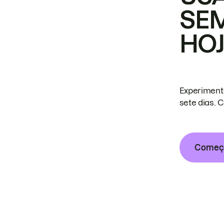
SE
HO
Experiment
sete dias. 
Começa