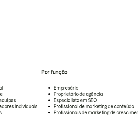
Por função
al
Empresário
te
Proprietário de agência
equipes
Especialista em SEO
dores individuais
Profissional de marketing de conteúdo
s
Profissionais de marketing de crescimen