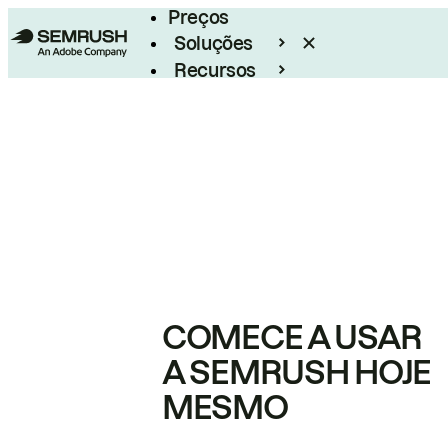
Preços
Soluções
Recursos
Empresarial
COMECE A USAR
A SEMRUSH HOJE
MESMO