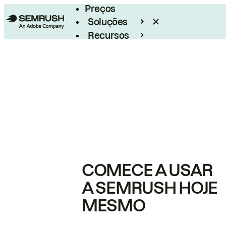
Preços
Soluções
Recursos
Empresarial
COMECE A USAR
A SEMRUSH HOJE
MESMO