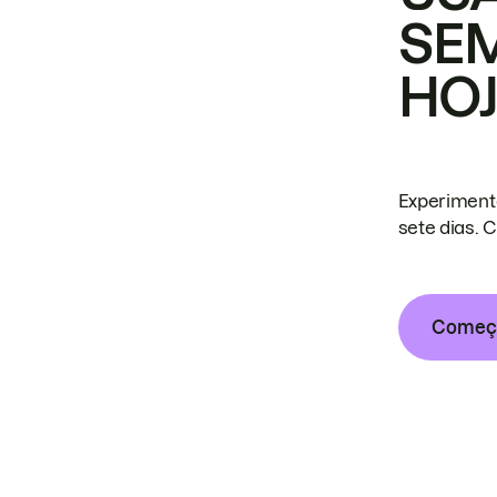
SE
HO
Experiment
sete dias. 
Começa