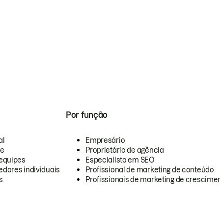
Por função
al
Empresário
te
Proprietário de agência
equipes
Especialista em SEO
dores individuais
Profissional de marketing de conteúdo
s
Profissionais de marketing de crescimen