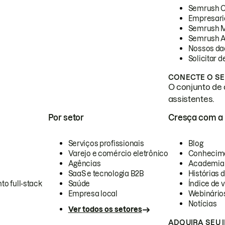
Semrush 
Empresari
Semrush 
Semrush A
Nossos da
Solicitar 
CONECTE O SE
O conjunto de 
assistentes.
Por setor
Cresça com a
Serviços profissionais
Blog
Varejo e comércio eletrônico
Conhecim
Agências
Academia
SaaS e tecnologia B2B
Histórias 
to full-stack
Saúde
Índice de v
Empresa local
Webinário
Notícias
Ver todos os setores
ADQUIRA SEU