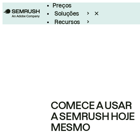
Preços
Soluções
Recursos
Empresarial
COMECE A USAR
A SEMRUSH HOJE
MESMO