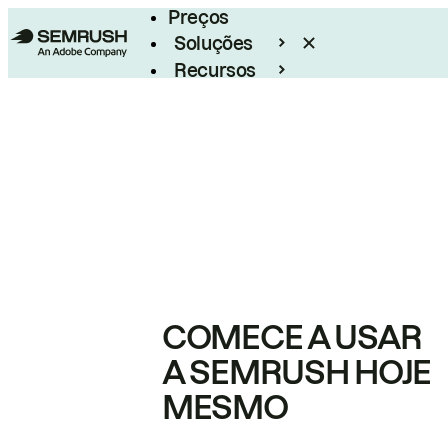
Preços
Soluções
Recursos
Empresarial
COMECE A USAR
A SEMRUSH HOJE
MESMO