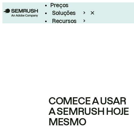
Preços
Soluções
Recursos
Empresarial
COMECE A USAR
A SEMRUSH HOJE
MESMO