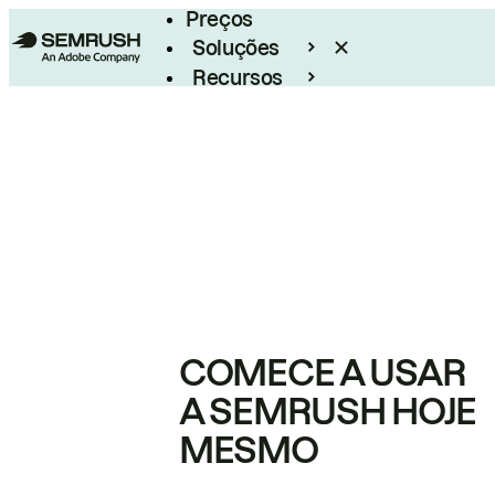
Preços
Soluções
Recursos
Empresarial
COMECE A USAR
A SEMRUSH HOJE
MESMO