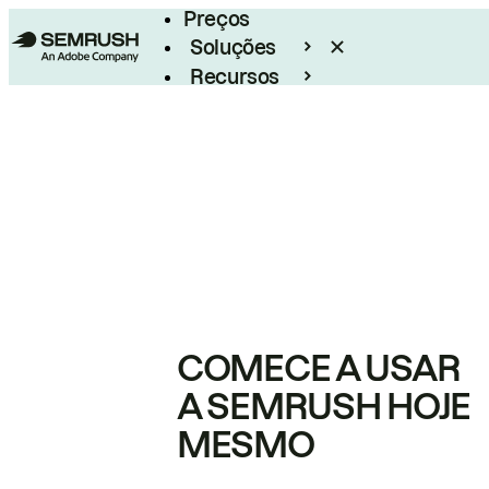
Preços
Soluções
Recursos
Empresarial
COMECE A USAR
A SEMRUSH HOJE
MESMO