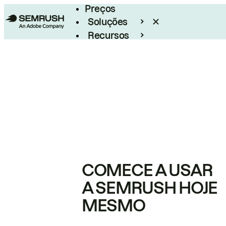
Preços
Soluções
Recursos
Empresarial
COMECE A USAR
A SEMRUSH HOJE
MESMO