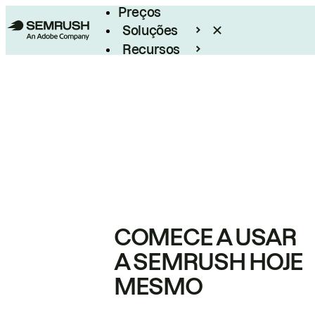
Preços
Soluções
Recursos
Empresarial
COMECE A USAR
A SEMRUSH HOJE
MESMO