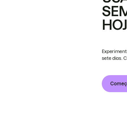
SE
HO
Experiment
sete dias. 
Começa