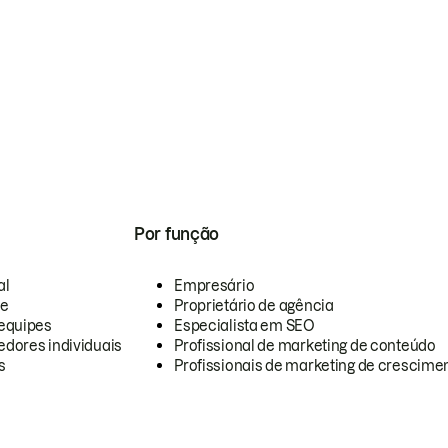
Por função
al
Empresário
te
Proprietário de agência
equipes
Especialista em SEO
dores individuais
Profissional de marketing de conteúdo
s
Profissionais de marketing de crescimen