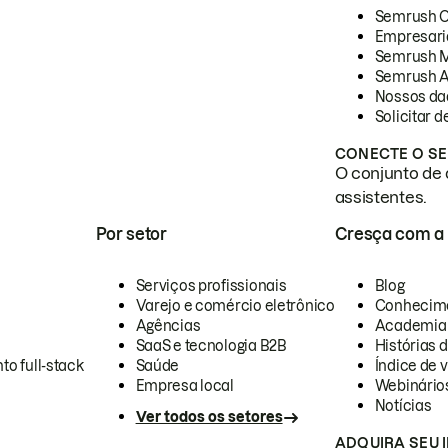
Semrush 
Empresari
Semrush 
Semrush A
Nossos da
Solicitar 
CONECTE O SE
O conjunto de 
assistentes.
Por setor
Cresça com a
Serviços profissionais
Blog
Varejo e comércio eletrônico
Conhecim
Agências
Academia
SaaS e tecnologia B2B
Histórias 
to full-stack
Saúde
Índice de v
Empresa local
Webinário
Notícias
Ver todos os setores
ADQUIRA SEU