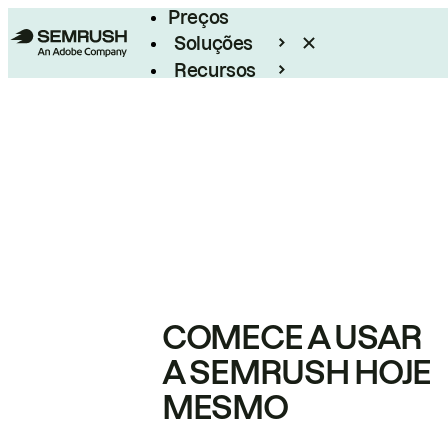
Preços
Soluções
Recursos
Empresarial
COMECE A USAR
A SEMRUSH HOJE
MESMO