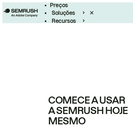
Preços
Soluções
Recursos
Empresarial
COMECE A USAR
A SEMRUSH HOJE
MESMO