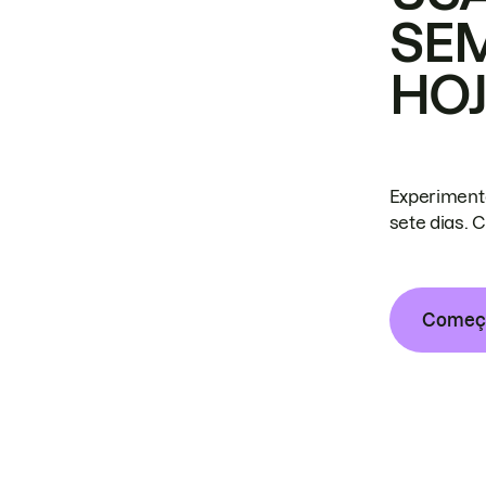
SE
HO
Experiment
sete dias. 
Começa