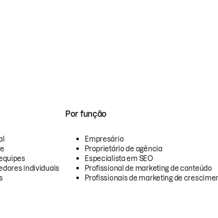
Por função
al
Empresário
te
Proprietário de agência
equipes
Especialista em SEO
dores individuais
Profissional de marketing de conteúdo
s
Profissionais de marketing de crescimen