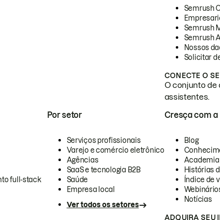
Semrush 
Empresari
Semrush 
Semrush A
Nossos da
Solicitar 
CONECTE O SE
O conjunto de 
assistentes.
Por setor
Cresça com a
Serviços profissionais
Blog
Varejo e comércio eletrônico
Conhecim
Agências
Academia
SaaS e tecnologia B2B
Histórias 
to full-stack
Saúde
Índice de v
Empresa local
Webinário
Notícias
Ver todos os setores
ADQUIRA SEU