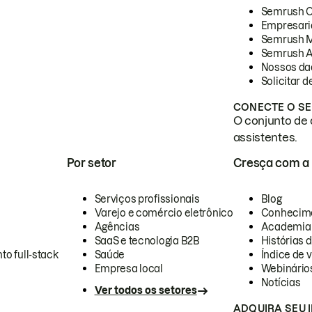
Semrush 
Empresari
Semrush 
Semrush A
Nossos da
Solicitar 
CONECTE O SE
O conjunto de 
assistentes.
Por setor
Cresça com a
Serviços profissionais
Blog
Varejo e comércio eletrônico
Conhecim
Agências
Academia
SaaS e tecnologia B2B
Histórias 
to full-stack
Saúde
Índice de v
Empresa local
Webinário
Notícias
Ver todos os setores
ADQUIRA SEU