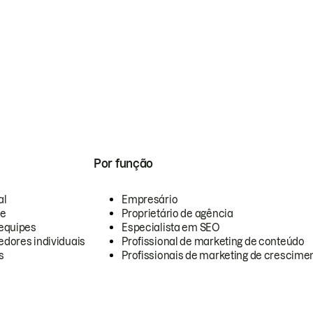
Por função
al
Empresário
te
Proprietário de agência
equipes
Especialista em SEO
dores individuais
Profissional de marketing de conteúdo
s
Profissionais de marketing de crescimen