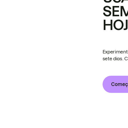
SE
HO
Experiment
sete dias. 
Começa