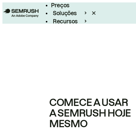
Preços
Soluções
Recursos
Empresarial
COMECE A USAR
A SEMRUSH HOJE
MESMO