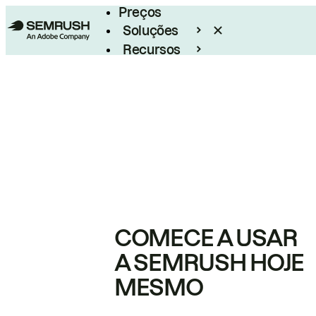
Preços
Soluções
Recursos
Empresarial
COMECE A USAR
A SEMRUSH HOJE
MESMO