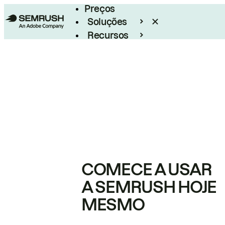
Preços
Soluções
Recursos
Empresarial
COMECE A USAR
A SEMRUSH HOJE
MESMO