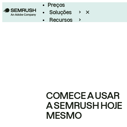
Preços
Soluções
Recursos
Empresarial
COMECE A USAR
A SEMRUSH HOJE
MESMO