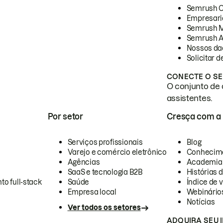
Semrush 
Empresari
Semrush 
Semrush A
Nossos da
Solicitar 
CONECTE O SE
O conjunto de 
assistentes.
Por setor
Cresça com a
Serviços profissionais
Blog
Varejo e comércio eletrônico
Conhecim
Agências
Academia
SaaS e tecnologia B2B
Histórias 
to full-stack
Saúde
Índice de v
Empresa local
Webinário
Notícias
Ver todos os setores
ADQUIRA SEU