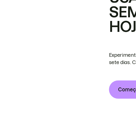
SE
HO
Experiment
sete dias. 
Começa