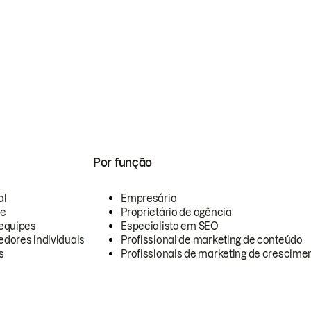
Por função
al
Empresário
te
Proprietário de agência
equipes
Especialista em SEO
dores individuais
Profissional de marketing de conteúdo
s
Profissionais de marketing de crescimen