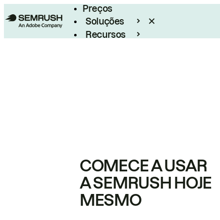
Preços
Soluções
Recursos
Empresarial
COMECE A USAR
A SEMRUSH HOJE
MESMO