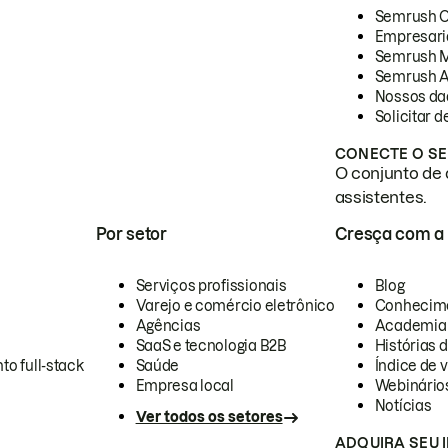
Semrush 
Empresari
Semrush 
Semrush A
Nossos da
Solicitar 
CONECTE O SE
O conjunto de 
assistentes.
Por setor
Cresça com a
Serviços profissionais
Blog
Varejo e comércio eletrônico
Conhecim
Agências
Academia
SaaS e tecnologia B2B
Histórias 
to full-stack
Saúde
Índice de v
Empresa local
Webinário
Notícias
Ver todos os setores
ADQUIRA SEU