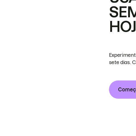
SE
HO
Experiment
sete dias. 
Começa