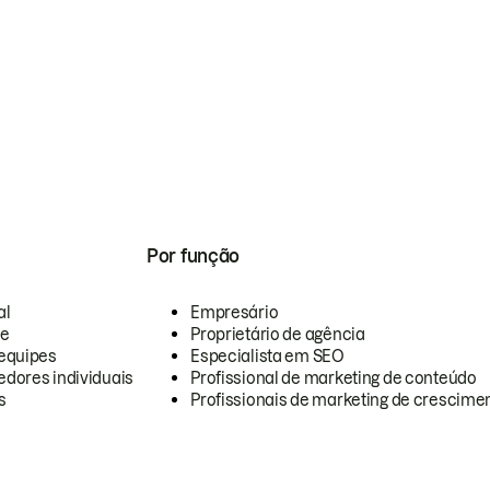
Por função
al
Empresário
te
Proprietário de agência
equipes
Especialista em SEO
dores individuais
Profissional de marketing de conteúdo
s
Profissionais de marketing de crescimen