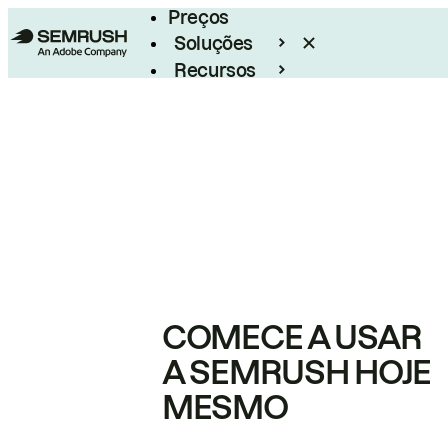
Preços
Soluções
Recursos
Empresarial
COMECE A USAR
A SEMRUSH HOJE
MESMO