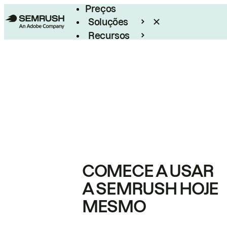
Preços
Soluções
Recursos
Empresarial
COMECE A USAR
A SEMRUSH HOJE
MESMO