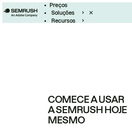
Preços
Soluções
Recursos
Empresarial
COMECE A USAR
A SEMRUSH HOJE
MESMO