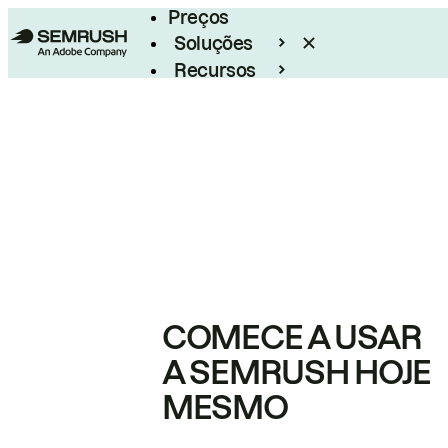
Preços
Soluções
Recursos
Empresarial
COMECE A USAR
A SEMRUSH HOJE
MESMO