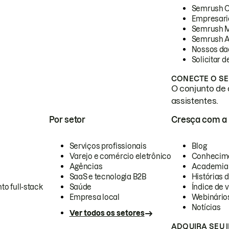
Semrush 
Empresari
Semrush 
Semrush A
Nossos da
Solicitar 
CONECTE O SE
O conjunto de 
assistentes.
Por setor
Cresça com a
Serviços profissionais
Blog
Varejo e comércio eletrônico
Conhecim
Agências
Academia
SaaS e tecnologia B2B
Histórias 
to full-stack
Saúde
Índice de v
Empresa local
Webinário
Notícias
Ver todos os setores
ADQUIRA SEU