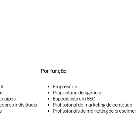
Por função
al
Empresário
te
Proprietário de agência
equipes
Especialista em SEO
dores individuais
Profissional de marketing de conteúdo
s
Profissionais de marketing de crescimen