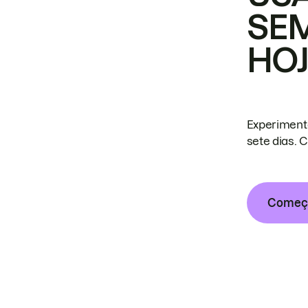
SE
HO
Experiment
sete dias. 
Começa