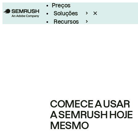
Preços
Soluções
Recursos
Empresarial
COMECE A USAR
A SEMRUSH HOJE
MESMO