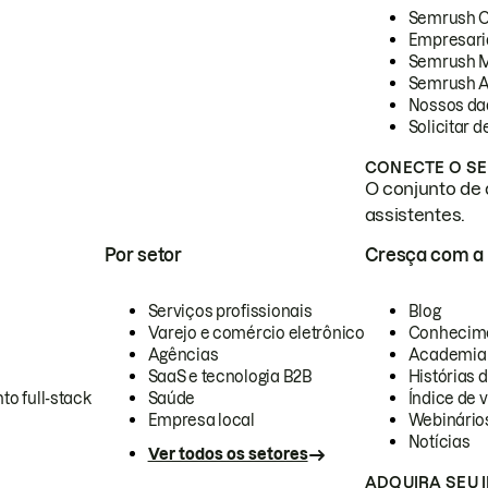
Semrush 
Empresari
Semrush 
Semrush A
Nossos da
Solicitar 
CONECTE O SE
O conjunto de 
assistentes.
Por setor
Cresça com a
Serviços profissionais
Blog
Varejo e comércio eletrônico
Conhecim
Agências
Academia
SaaS e tecnologia B2B
Histórias 
to full-stack
Saúde
Índice de v
Empresa local
Webinário
Notícias
Ver todos os setores
ADQUIRA SEU