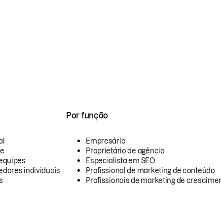
Por função
al
Empresário
te
Proprietário de agência
equipes
Especialista em SEO
dores individuais
Profissional de marketing de conteúdo
s
Profissionais de marketing de crescimen