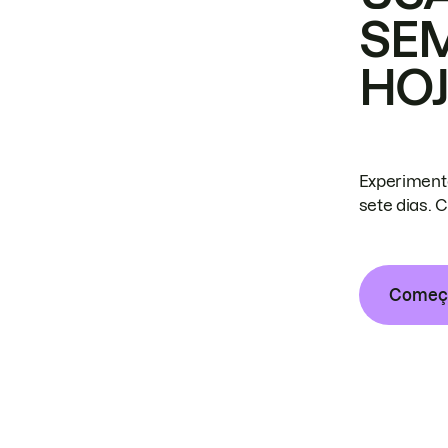
SE
HO
Experiment
sete dias. 
Começa