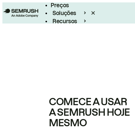
Preços
Soluções
Recursos
Empresarial
COMECE A USAR
A SEMRUSH HOJE
MESMO