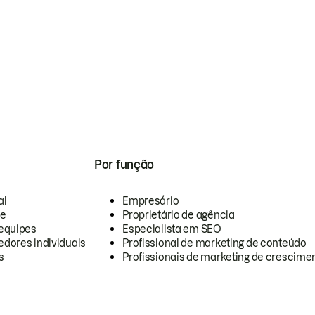
Por função
al
Empresário
te
Proprietário de agência
equipes
Especialista em SEO
dores individuais
Profissional de marketing de conteúdo
s
Profissionais de marketing de crescimen