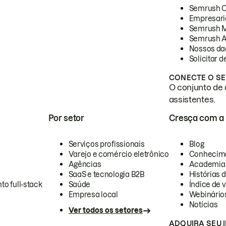
Semrush 
Empresari
Semrush 
Semrush A
Nossos da
Solicitar 
CONECTE O SE
O conjunto de 
assistentes.
Por setor
Cresça com a
Serviços profissionais
Blog
Varejo e comércio eletrônico
Conhecim
Agências
Academia
SaaS e tecnologia B2B
Histórias 
to full-stack
Saúde
Índice de v
Empresa local
Webinário
Notícias
Ver todos os setores
ADQUIRA SEU