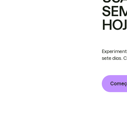
SE
HO
Experiment
sete dias. 
Começa