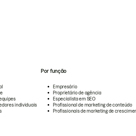
Por função
al
Empresário
te
Proprietário de agência
equipes
Especialista em SEO
dores individuais
Profissional de marketing de conteúdo
s
Profissionais de marketing de crescimen