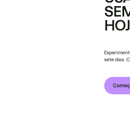
SE
HO
Experiment
sete dias. 
Começa