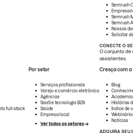
Semrush 
Empresari
Semrush 
Semrush A
Nossos da
Solicitar 
CONECTE O SE
O conjunto de 
assistentes.
Por setor
Cresça com a
Serviços profissionais
Blog
Varejo e comércio eletrônico
Conhecim
Agências
Academia
SaaS e tecnologia B2B
Histórias 
to full-stack
Saúde
Índice de v
Empresa local
Webinário
Notícias
Ver todos os setores
ADQUIRA SEU