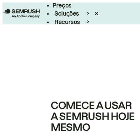
Preços
Soluções
Recursos
Empresarial
COMECE A USAR
A SEMRUSH HOJE
MESMO