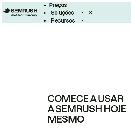
Preços
Soluções
Recursos
Empresarial
COMECE A USAR
A SEMRUSH HOJE
MESMO