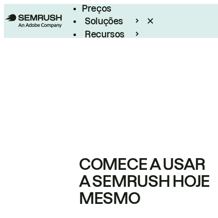
Preços
Soluções
Recursos
Empresarial
COMECE A USAR
A SEMRUSH HOJE
MESMO